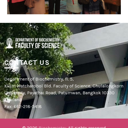
CONTACT US
Department of Biochemistry, fl. 5,
Klum Watcharobol Bld. Faculty of Science, Chulalongkorn
University, Payathai Road, Patumwan, Bangkok 10330
Thailand
Fax: 662-218-5418
© 2026
Biochemistry
. All rights reserved