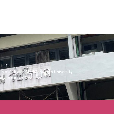
l. 5,
y of Science, Chulalongkorn University,
angkok 10330 Thailand