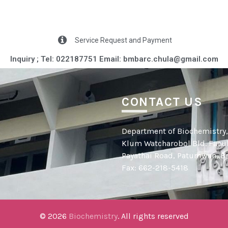
Service Request and Payment
Inquiry ; Tel: 022187751 Email: bmbarc.chula@gmail.com​
CONTACT US
Department of Biochemistry, f
Klum Watcharobol Bld. Facult
Payathai Road, Patumwan, B
Fax: 662-218-5418
© 2026
Biochemistry
. All rights reserved